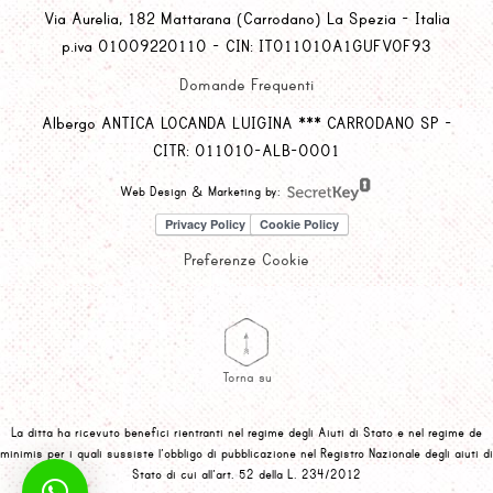
Via Aurelia, 182 Mattarana (Carrodano) La Spezia - Italia
p.iva 01009220110 - CIN: IT011010A1GUFVOF93
Domande Frequenti
Albergo ANTICA LOCANDA LUIGINA *** CARRODANO SP -
CITR: 011010-ALB-0001
Web Design & Marketing by:
Preferenze Cookie
Torna su
La ditta ha ricevuto benefici rientranti nel regime degli Aiuti di Stato e nel regime de
minimis per i quali sussiste l’obbligo di pubblicazione nel Registro Nazionale degli aiuti di
Stato di cui all’art. 52 della L. 234/2012