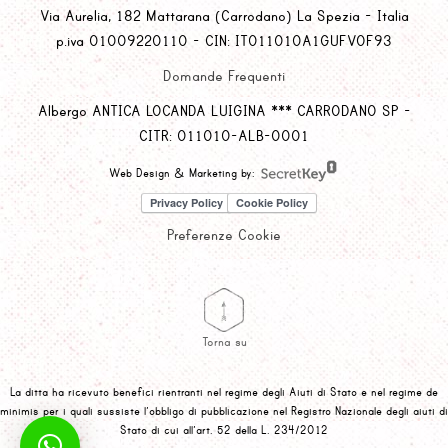
Via Aurelia, 182 Mattarana (Carrodano) La Spezia - Italia
p.iva 01009220110 - CIN: IT011010A1GUFVOF93
Domande Frequenti
Albergo ANTICA LOCANDA LUIGINA *** CARRODANO SP -
CITR: 011010-ALB-0001
Web Design & Marketing by:
Preferenze Cookie
Torna su
La ditta ha ricevuto benefici rientranti nel regime degli Aiuti di Stato e nel regime de
minimis per i quali sussiste l’obbligo di pubblicazione nel Registro Nazionale degli aiuti di
Stato di cui all’art. 52 della L. 234/2012