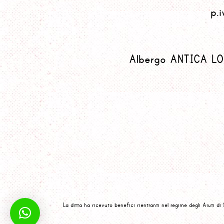
p.
Albergo ANTICA L
La ditta ha ricevuto benefici rientranti nel regime degli Aiuti di