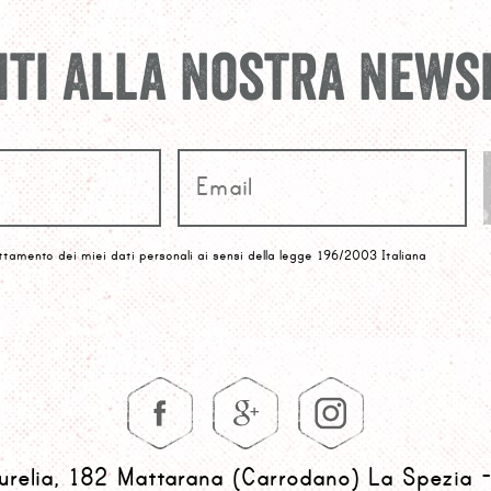
viti alla nostra news
ttamento dei miei dati personali ai sensi della legge 196/2003 Italiana
urelia, 182 Mattarana (Carrodano) La Spezia - 