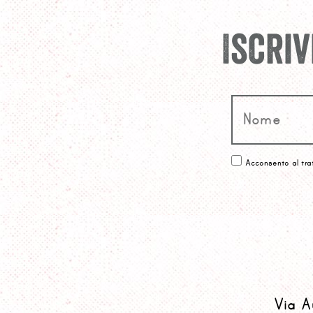
Iscri
Acconsento al tra
Via A