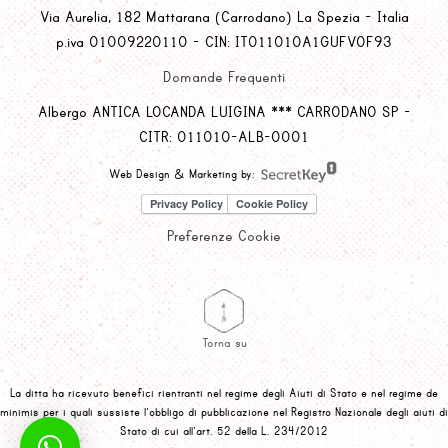
Via Aurelia, 182 Mattarana (Carrodano) La Spezia - Italia
p.iva 01009220110 - CIN: IT011010A1GUFVOF93
Domande Frequenti
Albergo ANTICA LOCANDA LUIGINA *** CARRODANO SP -
CITR: 011010-ALB-0001
Web Design & Marketing by:
Preferenze Cookie
Torna su
La ditta ha ricevuto benefici rientranti nel regime degli Aiuti di Stato e nel regime de
minimis per i quali sussiste l’obbligo di pubblicazione nel Registro Nazionale degli aiuti di
Stato di cui all’art. 52 della L. 234/2012